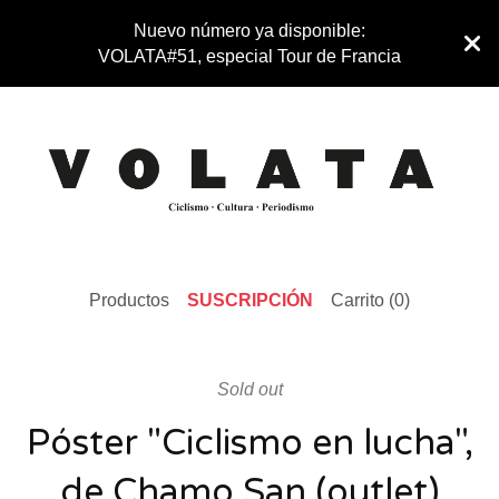
Nuevo número ya disponible:
VOLATA#51, especial Tour de Francia
Productos
SUSCRIPCIÓN
Carrito (
0
)
Sold out
Póster "Ciclismo en lucha",
de Chamo San (outlet)