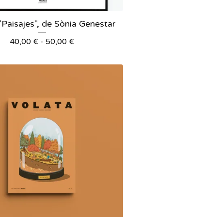
"Paisajes", de Sònia Genestar
40,00
€
-
50,00
€