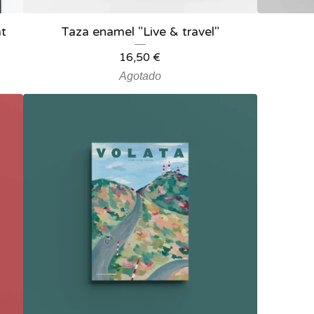
at
Taza enamel "Live & travel"
16,50
€
Agotado