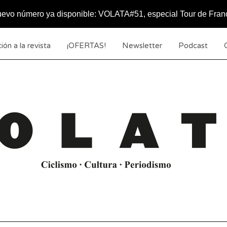
evo número ya disponible: VOLATA#51, especial Tour de Fran
ión a la revista
¡OFERTAS!
Newsletter
Podcast