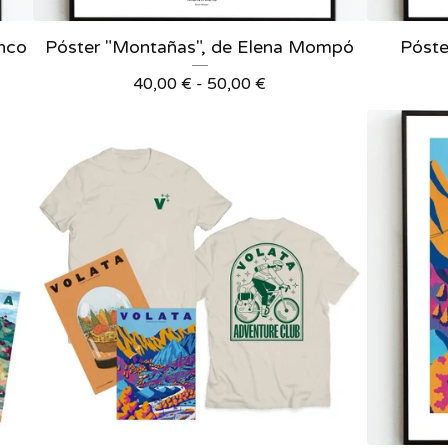
anco
Póster "Montañas", de Elena Mompó
Póste
40,00
€
-
50,00
€