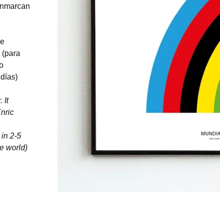
 enmarcan
se
 (para
eo
 días)
 It
nric
 in 2-5
he world)