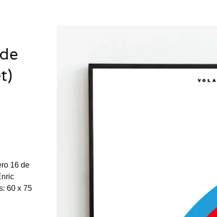
 de
t)
ero 16 de
Enric
s: 60 x 75